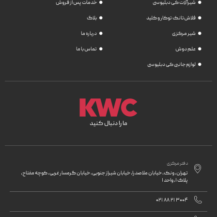
شیرآلات کی دبلیو سی
خدمات پس از فروش
فلاش‌تانک توکار و کلید
بلاگ
شیر مرکزی
درباره ما
علم دوش
تماس با ما
لوازم جانبی کی دبلیو سی
ما را دنبال کنید
دفتر مرکزی

تهران، ونک، خیابان ملاصدرا، خیابان شیراز جنوبی، خیابان گرمسار غربی، کوچه مفتاح،
پلاک 1، واحد 1

021 88 21 3004