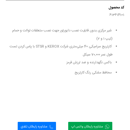
کد محصول
613614101
شیر مرکزی بدون قابلیت نصب دایورتور جهت نصب متعلقات توالت و حمام
(تیپ 1 و 2)
کارتریج سرامیکی 40 میلی‌متری شرکت KEROX و STSR با پاس کردن تست
طول عمر 7۰,۰۰۰ سیکل
باکس نگهدارنده و ضد لرزش قرمز
محافظ مشکی رنگ کارتریج


مشاوره رایگان واتس اپ
مشاوره رایگان تلفنی