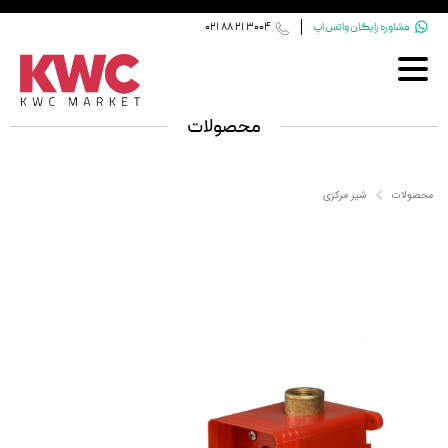


مشاوره رایگان واتس اپ
021 88 21 3004
صفحه اصلی
محصولات
شیرآلات کی دبلیو سی
محصولات
شیر مرکزی

فلاش‌تانک توکار و کلید
شیر مرکزی
علم دوش
لوازم جانبی کی دبلیو سی
خدمات پس از فروش