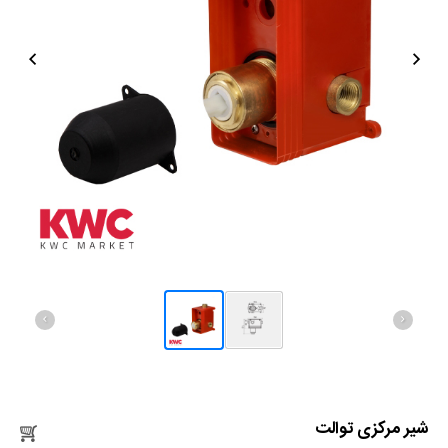
تماس با ما




شیر مرکزی توالت
