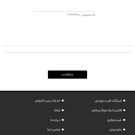
کد محصول: 614214301
شیرآلات کی دبلیو سی
خدمات پس از فروش
فلاش‌تانک توکار و کلید
بلاگ
شیر مرکزی
درباره ما
علم دوش
تماس با ما