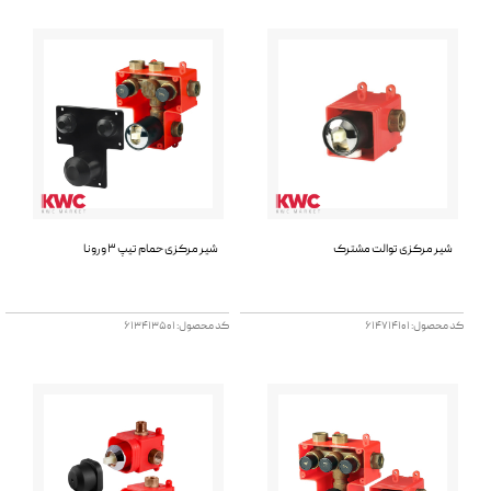
شیر مرکزی توالت مشترک
شیر مرکزی حمام تیپ 3 ورونا
کد محصول: 614714101
کد محصول: 613413501