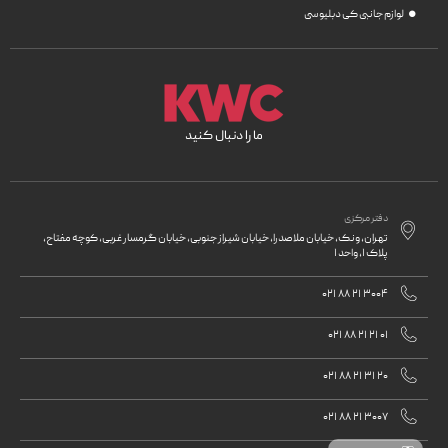
لوازم جانبی کی دبلیو سی
ما را دنبال کنید
دفتر مرکزی

تهران، ونک، خیابان ملاصدرا، خیابان شیراز جنوبی، خیابان گرمسار غربی، کوچه مفتاح،
پلاک 1، واحد 1

021 88 21 3004

021 88 21 21 01

021 88 21 31 20

021 88 21 3007