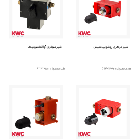
تماس با ما
شیر مرکزی روشویی متیس
شیر مرکزی آوا الکترونیک
کد محصول: 614212300
کد محصول: 611312501